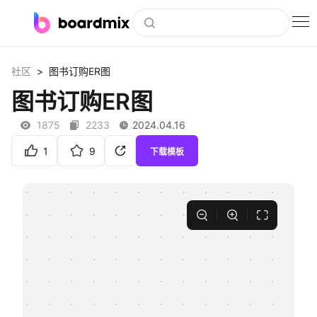
博思白板
>
社区
图书订购ER图
社区资源
图书订购ER图
下载
1875
2233
2024.04.16
会员
1
9
下载模板
企业服务
私有化部署
客户案例
支持