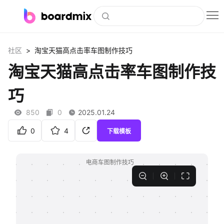
博思白板
>
社区
淘宝天猫高点击率车图制作技巧
社区资源
淘宝天猫高点击率车图制作技
下载
巧
会员
850
0
2025.01.24
企业服务
0
4
下载模板
私有化部署
客户案例
支持