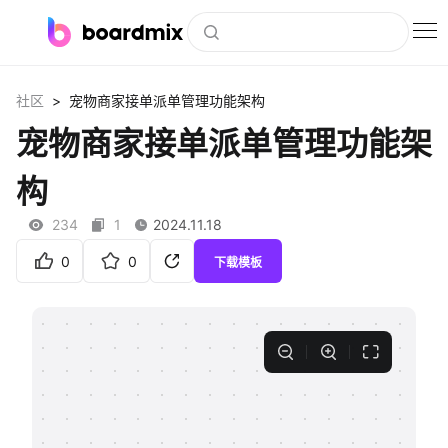
博思白板
>
社区
宠物商家接单派单管理功能架构
社区资源
宠物商家接单派单管理功能架
下载
构
会员
234
1
2024.11.18
企业服务
0
0
下载模板
私有化部署
客户案例
支持