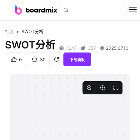
博思白板
>
社区
SWOT分析
社区资源
SWOT分析
1247
357
2025.07.10
下载
0
30
下载模板
会员
企业服务
私有化部署
客户案例
支持