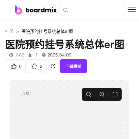
博思白板
>
社区
医院预约挂号系统总体er图
社区资源
医院预约挂号系统总体er图
下载
802
1
2025.04.09
会员
0
2
下载模板
企业服务
私有化部署
客户案例
支持