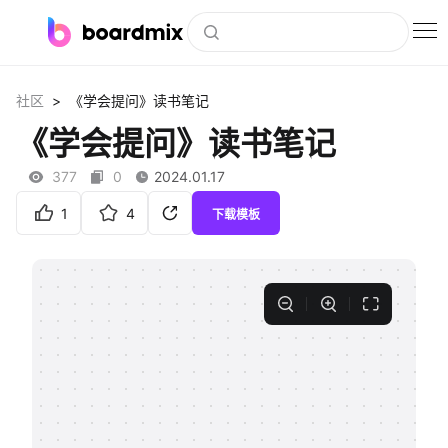
博思白板
>
社区
《学会提问》读书笔记
社区资源
《学会提问》读书笔记
下载
377
0
2024.01.17
会员
1
4
下载模板
企业服务
私有化部署
客户案例
支持