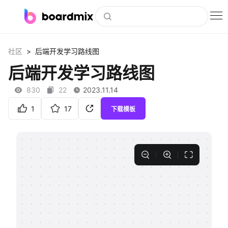
博思白板
>
社区
后端开发学习路线图
社区资源
后端开发学习路线图
下载
830
22
2023.11.14
会员
1
17
下载模板
企业服务
私有化部署
客户案例
支持