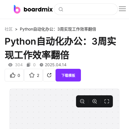
博思白板
>
社区
Python自动化办公：3周实现工作效率翻倍
社区资源
Python自动化办公：3周实
下载
现工作效率翻倍
会员
304
0
2025.04.14
企业服务
0
2
下载模板
私有化部署
客户案例
支持