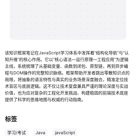
帮助中心
知识分享社区
该知识框架笔记在JavaScript学习体系中发挥着“结构化导航”与“认
知升维”的核心作用。它以“核心语法—运行原理—工程应用”为逻辑
主线，系统梳理了从基础变量、函数到闭包、原型链，再到异步编
程与DOM操作的完整知识脉络。框架帮助开发者跳出零散知识点的
局限，将抽象的语言特性与真实的业务场景深度融合，精准定位技
术盲区与底层逻辑。这不仅让技术复盘兼具严谨的理论深度与实战
价值，也为应对复杂的工程化开发挑战、构建稳固的前端技术底座
提供了科学的思维地图与权威的行动指南。
标签
学习/考试
Java
javaScript