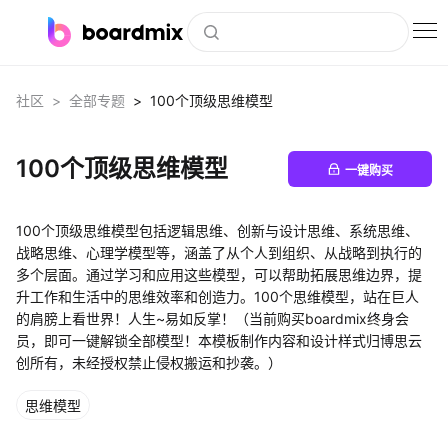
博思白板
>
>
社区
全部专题
100个顶级思维模型
社区资源
100个顶级思维模型
下载
一键购买
会员
100个顶级思维模型包括逻辑思维、创新与设计思维、系统思维、
企业服务
战略思维、心理学模型等，涵盖了从个人到组织、从战略到执行的
多个层面。通过学习和应用这些模型，可以帮助拓展思维边界，提
升工作和生活中的思维效率和创造力。100个思维模型，站在巨人
私有化部署
的肩膀上看世界！人生~易如反掌！（当前购买boardmix终身会
员，即可一键解锁全部模型！本模板制作内容和设计样式归博思云
客户案例
创所有，未经授权禁止侵权搬运和抄袭。）
支持
思维模型