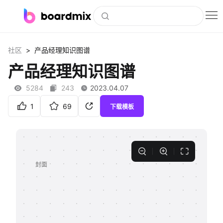
博思白板
>
社区
产品经理知识图谱
社区资源
产品经理知识图谱
下载
5284
243
2023.04.07
会员
1
69
下载模板
企业服务
私有化部署
客户案例
支持