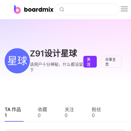
博思白板
社区资源
下载
Z91设计星球
星球
关
分享主
会员
该用户十分神秘，什么都没留
注
页
下
企业服务
私有化部署
客户案例
TA 作品
收藏
关注
粉丝
1
0
0
0
支持