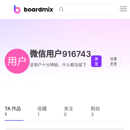
博思白板
社区资源
下载
微信用户916743
用户
关
分享
会员
注
主页
该用户十分神秘，什么都没留下
企业服务
私有化部署
客户案例
TA 作品
收藏
关注
粉丝
1
1
0
3
支持