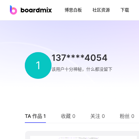
博思白板
社区资源
下载
137****4054
1
该用户十分神秘，什么都没留下
TA 作品 1
收藏 0
关注 0
粉丝 0