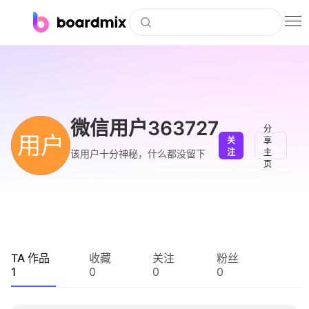
博思白板
社区资源
下载
微信用户363727
分
用户
关
享
会员
注
主
该用户十分神秘，什么都没留下
页
企业服务
私有化部署
客户案例
TA 作品
收藏
关注
粉丝
1
0
0
0
支持