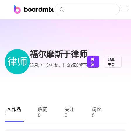
博思白板
社区资源
下载
福尔摩斯于律师
律师
关
分享
会员
注
主页
该用户十分神秘，什么都没留下
企业服务
私有化部署
客户案例
TA 作品
收藏
关注
粉丝
1
0
0
0
支持