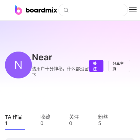
博思白板
社区资源
下载
Near
N
关
分享主
会员
该用户十分神秘，什么都没留
注
页
下
企业服务
私有化部署
客户案例
TA 作品
收藏
关注
粉丝
1
0
0
5
支持