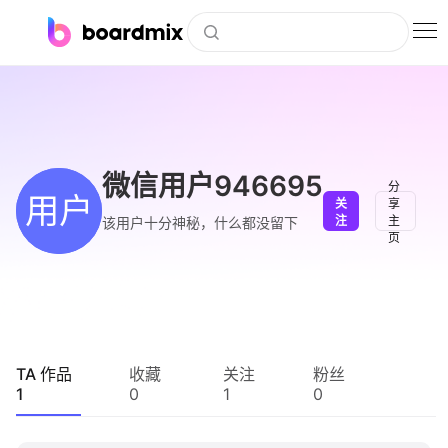
博思白板
社区资源
下载
微信用户946695
分
用户
关
享
会员
注
主
该用户十分神秘，什么都没留下
页
企业服务
私有化部署
客户案例
TA 作品
收藏
关注
粉丝
1
0
1
0
支持