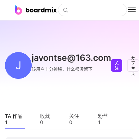
博思白板
社区资源
下载
javontse@163.com
分
J
关
享
会员
注
主
该用户十分神秘，什么都没留下
页
企业服务
私有化部署
客户案例
TA 作品
收藏
关注
粉丝
1
0
0
1
支持