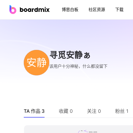
博思白板
社区资源
下载
寻觅安静ぁ
安静
该用户十分神秘，什么都没留下
TA 作品 3
收藏 0
关注 0
粉丝 1