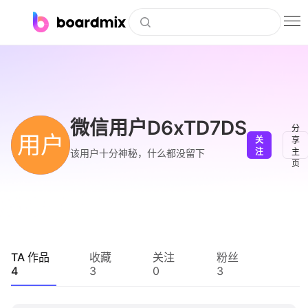
博思白板
社区资源
下载
微信用户D6xTD7DS
分
用户
关
享
会员
注
主
该用户十分神秘，什么都没留下
页
企业服务
私有化部署
客户案例
TA 作品
收藏
关注
粉丝
4
3
0
3
支持