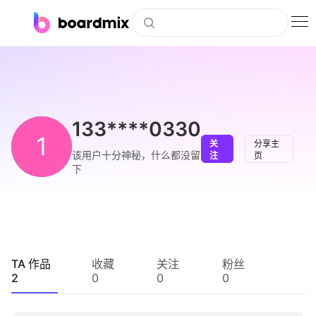
博思白板
社区资源
下载
133****0330
1
关
分享主
会员
该用户十分神秘，什么都没留
注
页
下
企业服务
私有化部署
客户案例
TA 作品
收藏
关注
粉丝
2
0
0
0
支持