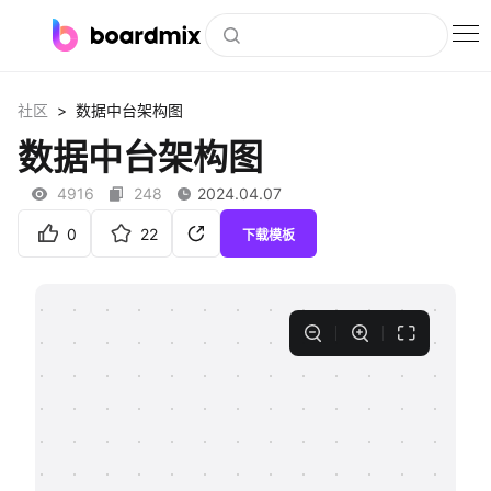
博思白板
>
社区
数据中台架构图
社区资源
数据中台架构图
下载
4916
248
2024.04.07
会员
0
22
下载模板
企业服务
私有化部署
客户案例
支持