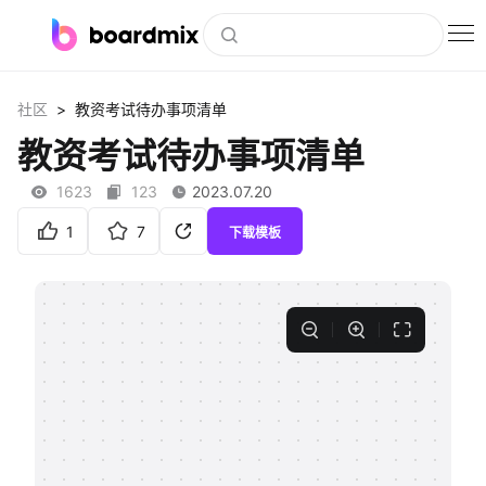
博思白板
>
社区
教资考试待办事项清单
社区资源
教资考试待办事项清单
下载
1623
123
2023.07.20
会员
1
7
下载模板
企业服务
私有化部署
客户案例
支持