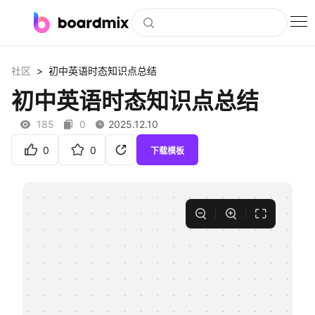
博思白板
>
社区
初中英语时态知识点总结
社区资源
初中英语时态知识点总结
下载
185
0
2025.12.10
会员
0
0
下载模板
企业服务
私有化部署
客户案例
支持