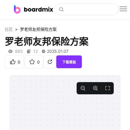
博思白板
>
社区
罗老师友邦保险方案
社区资源
罗老师友邦保险方案
下载
665
12
2025.01.07
会员
0
0
下载模板
企业服务
私有化部署
客户案例
支持