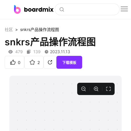
博思白板
>
社区
snkrs产品操作流程图
社区资源
snkrs产品操作流程图
下载
479
139
2023.11.13
会员
0
2
下载模板
企业服务
私有化部署
客户案例
支持