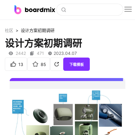
博思白板
>
社区
设计方案初期调研
社区资源
设计方案初期调研
下载
2442
471
2023.04.07
会员
13
85
下载模板
企业服务
私有化部署
客户案例
支持