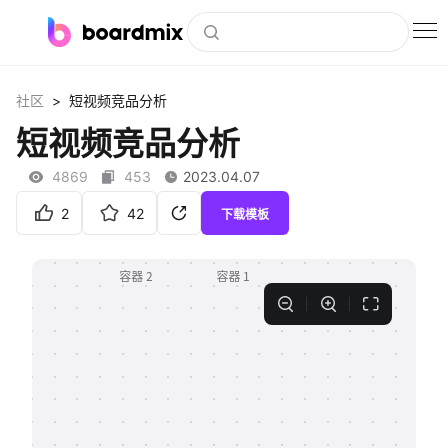
博思白板
>
社区
短视频竞品分析
社区资源
短视频竞品分析
下载
4869
453
2023.04.07
会员
2
42
下载模板
企业服务
私有化部署
客户案例
支持