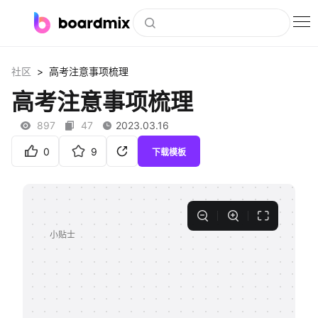
博思白板
>
社区
高考注意事项梳理
社区资源
高考注意事项梳理
下载
897
47
2023.03.16
会员
0
9
下载模板
企业服务
私有化部署
客户案例
支持