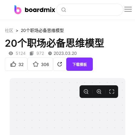
博思白板
>
社区
20个职场必备思维模型
社区资源
20个职场必备思维模型
下载
5124
972
2023.03.20
会员
32
306
下载模板
企业服务
私有化部署
客户案例
支持