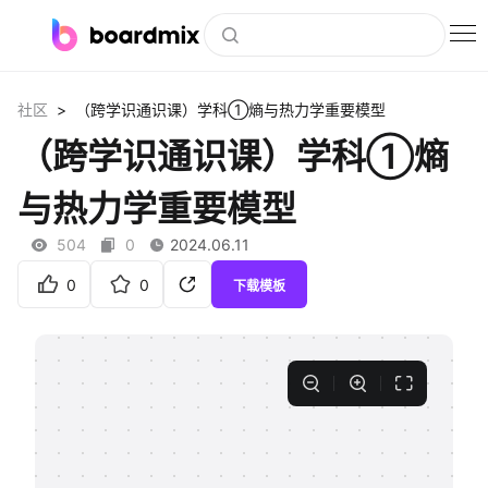
博思白板
>
社区
（跨学识通识课）学科①熵与热力学重要模型
社区资源
（跨学识通识课）学科①熵
下载
与热力学重要模型
会员
504
0
2024.06.11
企业服务
0
0
下载模板
私有化部署
客户案例
支持