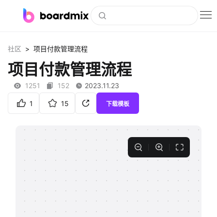
博思白板
>
社区
项目付款管理流程
社区资源
项目付款管理流程
下载
1251
152
2023.11.23
会员
1
15
下载模板
企业服务
私有化部署
客户案例
支持