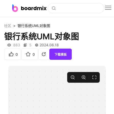
博思白板
>
社区
银行系统UML对象图
社区资源
银行系统UML对象图
下载
883
5
2024.06.18
会员
0
0
下载模板
企业服务
私有化部署
客户案例
支持