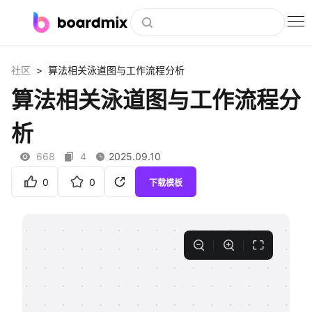
博思白板
>
社区
算法相关泳道图与工作流程分析
社区资源
算法相关泳道图与工作流程分
下载
析
会员
668
4
2025.09.10
企业服务
0
0
下载模板
私有化部署
客户案例
支持