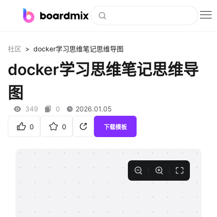
博思白板
>
社区
docker学习思维笔记思维导图
社区资源
docker学习思维笔记思维导
下载
图
会员
349
0
2026.01.05
企业服务
0
0
下载模板
私有化部署
客户案例
支持