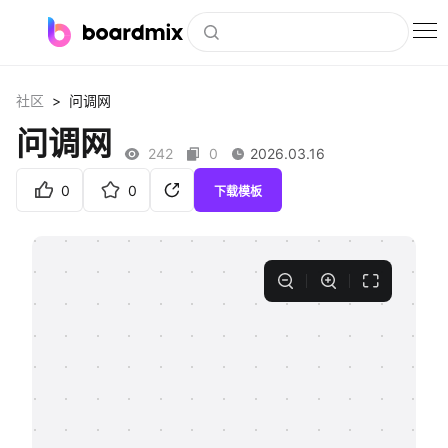
博思白板
>
社区
问调网
社区资源
问调网
242
0
2026.03.16
下载
0
0
下载模板
会员
企业服务
私有化部署
客户案例
支持