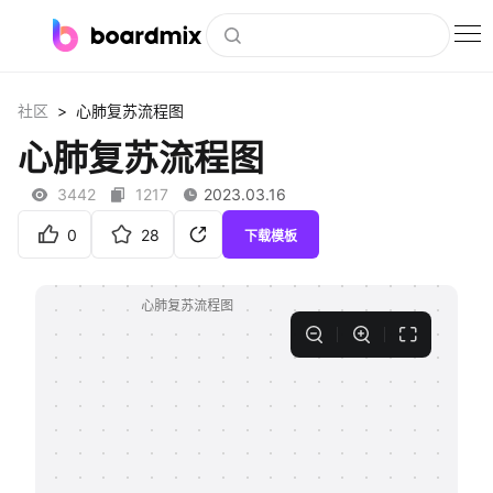
博思白板
>
社区
心肺复苏流程图
社区资源
心肺复苏流程图
下载
3442
1217
2023.03.16
会员
0
28
下载模板
企业服务
私有化部署
客户案例
支持