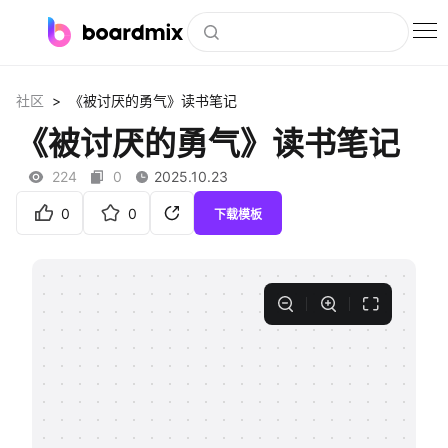
博思白板
>
社区
《被讨厌的勇气》读书笔记
社区资源
《被讨厌的勇气》读书笔记
下载
224
0
2025.10.23
会员
0
0
下载模板
企业服务
私有化部署
客户案例
支持