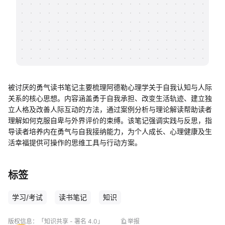
帮助中心
知识分享社区
被讨厌的勇气读书笔记主要梳理阿德勒心理学关于自我认知与人际
关系的核心思想。内容涵盖勇于自我承担、改变生活轨迹、建立独
立人格及改善人际互动的方法，通过案例分析与理论解读帮助读者
理解如何克服自卑与外界评价的束缚。该笔记强调实践与反思，指
导读者培养内在勇气与自我接纳能力，为个人成长、心理健康及生
活幸福提供可操作的思维工具与行动方案。
标签
学习/考试
读书笔记
知识
版权信息：
「知识共享 - 署名 4.0」
举报