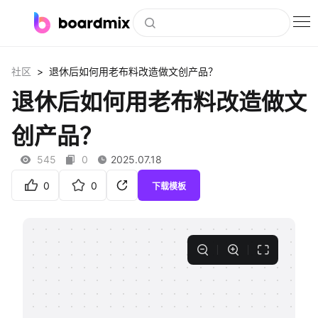
博思白板
>
社区
退休后如何用老布料改造做文创产品？
社区资源
退休后如何用老布料改造做文
下载
创产品？
会员
545
0
2025.07.18
企业服务
0
0
下载模板
私有化部署
客户案例
支持