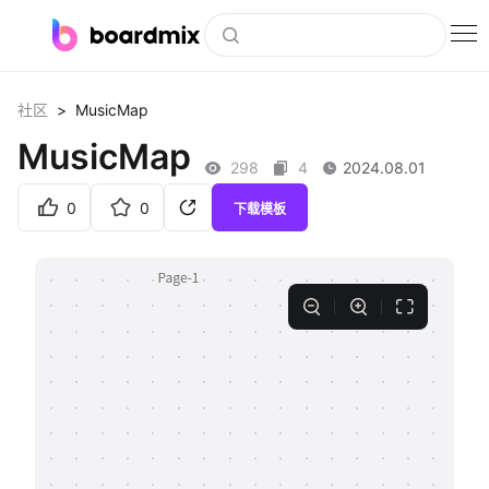
博思白板
>
MusicMap
社区
社区资源
MusicMap
298
4
2024.08.01
下载
0
0
下载模板
会员
企业服务
私有化部署
客户案例
支持