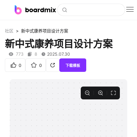
博思白板
>
社区
新中式康养项目设计方案
社区资源
新中式康养项目设计方案
下载
773
8
2025.07.30
会员
0
0
下载模板
企业服务
私有化部署
客户案例
支持