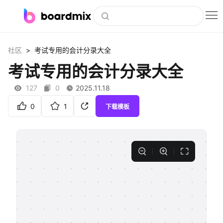
博思白板
>
社区
考试专用的会计分录大全
社区资源
考试专用的会计分录大全
下载
127
0
2025.11.18
会员
0
1
下载模板
企业服务
私有化部署
客户案例
支持