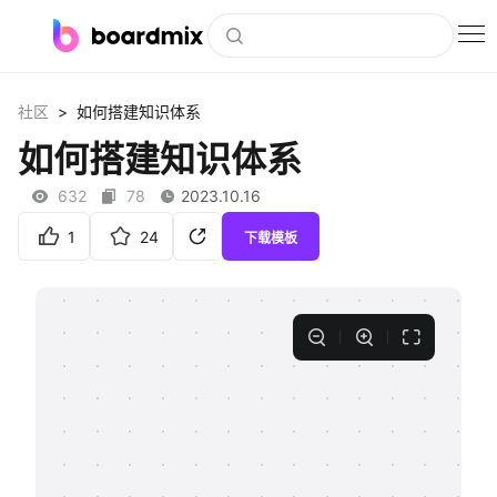
博思白板
>
社区
如何搭建知识体系
社区资源
如何搭建知识体系
下载
632
78
2023.10.16
会员
1
24
下载模板
企业服务
私有化部署
客户案例
支持