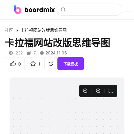
博思白板
>
社区
卡拉福网站改版思维导图
社区资源
卡拉福网站改版思维导图
下载
222
7
2024.11.06
会员
0
1
下载模板
企业服务
私有化部署
客户案例
支持