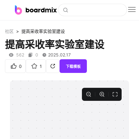
博思白板
>
社区
提高采收率实验室建设
社区资源
提高采收率实验室建设
下载
562
0
2025.02.17
会员
0
1
下载模板
企业服务
私有化部署
客户案例
支持