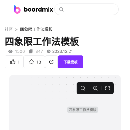
博思白板
>
社区
四象限工作法模板
社区资源
四象限工作法模板
下载
1506
847
2023.12.21
会员
1
13
下载模板
企业服务
私有化部署
客户案例
支持