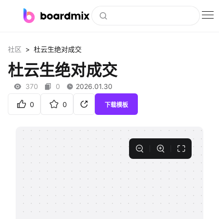
博思白板
>
社区
杜云生绝对成交
社区资源
杜云生绝对成交
下载
370
0
2026.01.30
会员
0
0
下载模板
企业服务
私有化部署
客户案例
支持