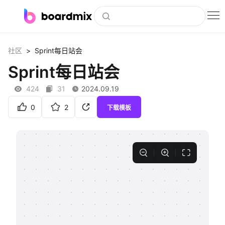
博思白板
>
社区
Sprint每日站会
社区资源
Sprint每日站会
下载
424
31
2024.09.19
会员
0
2
下载模板
企业服务
私有化部署
客户案例
支持