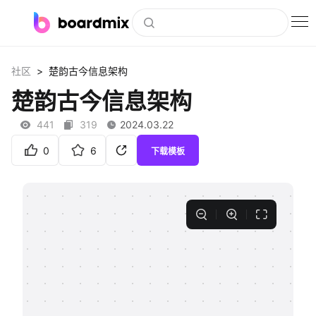
博思白板
>
社区
楚韵古今信息架构
社区资源
楚韵古今信息架构
下载
441
319
2024.03.22
会员
0
6
下载模板
企业服务
私有化部署
客户案例
支持